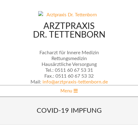
Skip
to
content
ARZTPRAXIS
DR. TETTENBORN
Facharzt für Innere Medizin
Rettungsmedizin
Hausärztliche Versorgung
Tel.:
0511 60 67 53 31
Fax.:
0511 60 67 53 32
Mail:
info@arztpraxis-tettenborn.de
Secondary
Menu
Navigation
Menu
COVID-19 IMPFUNG