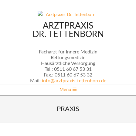
Skip
to
content
ARZTPRAXIS
DR. TETTENBORN
Facharzt für Innere Medizin
Rettungsmedizin
Hausärztliche Versorgung
Tel.:
0511 60 67 53 31
Fax.:
0511 60 67 53 32
Mail:
info@arztpraxis-tettenborn.de
Secondary
Menu
Navigation
Menu
PRAXIS