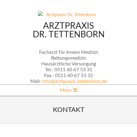
Skip
to
content
ARZTPRAXIS
DR. TETTENBORN
Facharzt für Innere Medizin
Rettungsmedizin
Hausärztliche Versorgung
Tel.:
0511 60 67 53 31
Fax.:
0511 60 67 53 32
Mail:
info@arztpraxis-tettenborn.de
Secondary
Menu
Navigation
Menu
KONTAKT