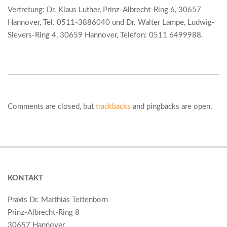
Vertretung: Dr. Klaus Luther, Prinz-Albrecht-Ring 6, 30657
Hannover, Tel. 0511-3886040 und Dr. Walter Lampe, Ludwig-
Sievers-Ring 4, 30659 Hannover, Telefon:
0511 6499988.
2018-
01-
11
Comments are closed, but
trackbacks
and pingbacks are open.
KONTAKT
Praxis Dr. Matthias Tettenborn
Prinz-Albrecht-Ring 8
30657 Hannover