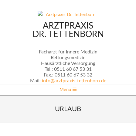
Skip
to
content
ARZTPRAXIS
DR. TETTENBORN
Facharzt für Innere Medizin
Rettungsmedizin
Hausärztliche Versorgung
Tel.:
0511 60 67 53 31
Fax.:
0511 60 67 53 32
Mail:
info@arztpraxis-tettenborn.de
Secondary
Menu
Navigation
Menu
URLAUB